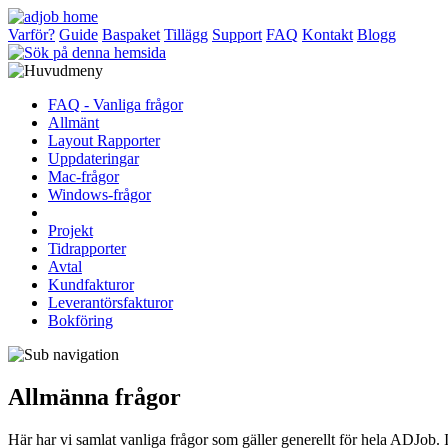
Varför?
Guide
Baspaket
Tillägg
Support
FAQ
Kontakt
Blogg
FAQ - Vanliga frågor
Allmänt
Layout Rapporter
Uppdateringar
Mac-frågor
Windows-frågor
Projekt
Tidrapporter
Avtal
Kundfakturor
Leverantörsfakturor
Bokföring
Allmänna frågor
Här har vi samlat vanliga frågor som gäller generellt för hela ADJob. 