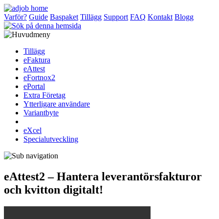
Varför?
Guide
Baspaket
Tillägg
Support
FAQ
Kontakt
Blogg
Tillägg
eFaktura
eAttest
eFortnox2
ePortal
Extra Företag
Ytterligare användare
Variantbyte
eXcel
Specialutveckling
eAttest2 – Hantera leverantörsfakturor
och kvitton digitalt!