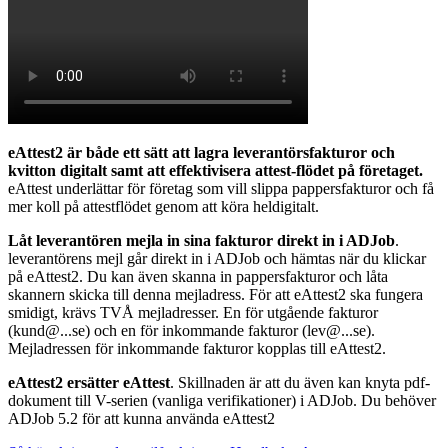
eAttest2 är både ett sätt att lagra leverantörsfakturor och
kvitton digitalt samt att effektivisera attest-flödet på företaget.
eAttest underlättar för företag som vill slippa pappersfakturor och få
mer koll på attestflödet genom att köra heldigitalt.
Låt leverantören mejla in sina fakturor direkt in i ADJob
.
leverantörens mejl går direkt in i ADJob och hämtas när du klickar
på eAttest2. Du kan även skanna in pappersfakturor och låta
skannern skicka till denna mejladress. För att eAttest2 ska fungera
smidigt, krävs TVÅ mejladresser. En för utgående fakturor
(
kund@...se
) och en för inkommande fakturor (
lev@...se
).
Mejladressen för inkommande fakturor kopplas till eAttest2.
eAttest2 ersätter eAttest
. Skillnaden är att du även kan knyta pdf-
dokument till V-serien (vanliga verifikationer) i ADJob. Du behöver
ADJob 5.2 för att kunna använda eAttest2